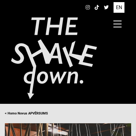
EN
< Homo Novus APVĒRSUMS