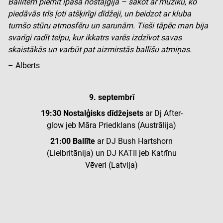
Ballītēm piemīt īpaša nostaļģija – sākot ar mūziku, ko
piedāvās trīs ļoti atšķirīgi dīdžeji, un beidzot ar kluba
tumšo stūru atmosfēru un sarunām. Tieši tāpēc man bija
svarīgi radīt telpu, kur ikkatrs varēs izdzīvot savas
skaistākās un varbūt pat aizmirstās ballīšu atmiņas.
– Alberts
9. septembrī
19:30 Nostalģisks dīdžejsets
ar Dj After-
glow jeb Māra Priedklans (Austrālija)
21:00 Ballīte
ar DJ Bush Hartshorn
(Lielbritānija) un DJ KATII jeb Katrīnu
Vēveri (Latvija)