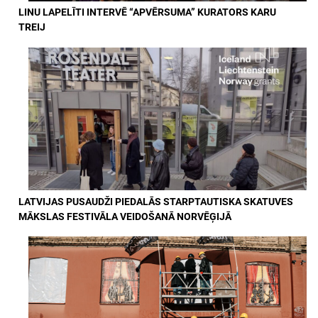
LINU LAPELĪTI INTERVĒ “APVĒRSUMA” KURATORS KARU
TREIJ
LATVIJAS PUSAUDŽI PIEDALĀS STARPTAUTISKA SKATUVES
MĀKSLAS FESTIVĀLA VEIDOŠANĀ NORVĒĢIJĀ