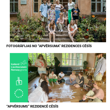
FOTOGRĀFIJAS NO “APVĒRSUMA” REZIDENCES CĒSĪS
“APVĒRSUMS” REZIDENCĒ CĒSĪS