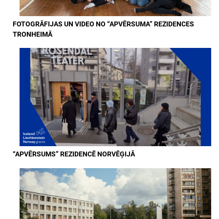
FOTOGRĀFIJAS UN VIDEO NO “APVĒRSUMA” REZIDENCES
TRONHEIMĀ
“APVĒRSUMS” REZIDENCĒ NORVĒĢIJĀ