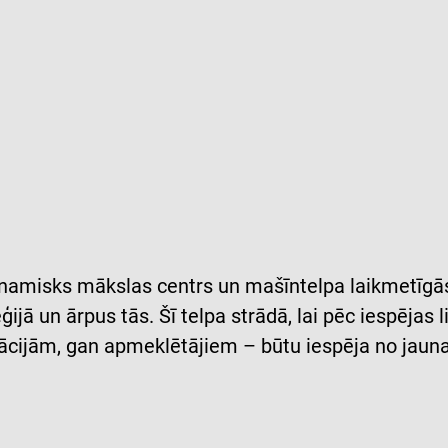
 dinamisks mākslas centrs un mašīntelpa laikmetīg
ijā un ārpus tās. Šī telpa strādā, lai pēc iespējas
cijām, gan apmeklētājiem – būtu iespēja no jauna 