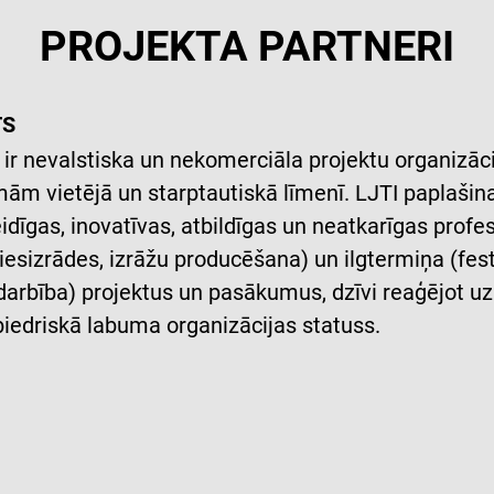
PROJEKTA PARTNERI
TS
) ir nevalstiska un nekomerciāla projektu organizācij
m vietējā un starptautiskā līmenī. LJTI paplašina
dīgas, inovatīvas, atbildīgas un neatkarīgas profe
viesizrādes, izrāžu producēšana) un ilgtermiņa (fest
adarbība) projektus un pasākumus, dzīvi reaģējot 
sabiedriskā labuma organizācijas statuss.