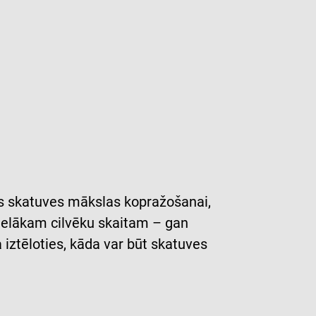
ās skatuves mākslas kopražošanai,
 lielākam cilvēku skaitam – gan
iztēloties, kāda var būt skatuves