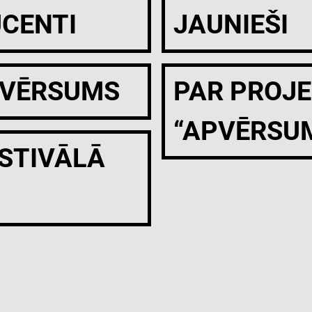
CENTI
JAUNIEŠI
PVĒRSUMS
PAR PROJ
“APVĒRSU
STIVĀLĀ