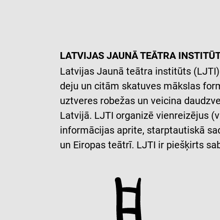
LATVIJAS JAUNĀ TEĀTRA INSTITŪ
Latvijas Jaunā teātra institūts (LJTI
deju un citām skatuves mākslas formā
uztveres robežas un veicina daudzvei
Latvijā. LJTI organizē vienreizējus (
informācijas aprite, starptautiskā s
un Eiropas teātrī. LJTI ir piešķirts 