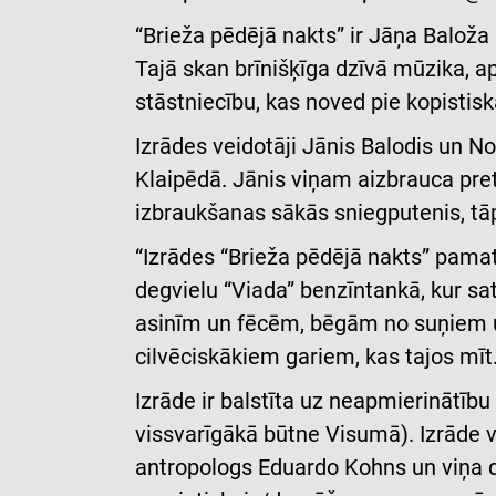
“Brieža pēdējā nakts” ir Jāņa Baloža
Tajā skan brīnišķīga dzīvā mūzika, ap
stāstniecību, kas noved pie kopistisk
Izrādes veidotāji Jānis Balodis un 
Klaipēdā. Jānis viņam aizbrauca pret
izbraukšanas sākās sniegputenis, tāp
“Izrādes “Brieža pēdējā nakts” pamat
degvielu “Viada” benzīntankā, kur sa
asinīm un fēcēm, bēgām no suņiem un 
cilvēciskākiem gariem, kas tajos mīt.
Izrāde ir balstīta uz neapmierinātību
vissvarīgākā būtne Visumā). Izrāde v
antropologs Eduardo Kohns un viņa d