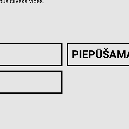
us cilvēka vides.
PIEPŪŠAM