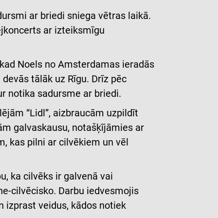
rsmi ar briedi sniega vētras laikā.
ejkoncerts ar izteiksmīgu
ī, kad Noels no Amsterdamas ieradās
 devās tālāk uz Rīgu. Drīz pēc
r notika sadursme ar briedi.
ējām “Lidl”, aizbraucām uzpildīt
jām galvaskausu, notašķījāmies ar
 kas pilni ar cilvēkiem un vēl
, ka cilvēks ir galvenā vai
ne-cilvēcisko. Darbu iedvesmojis
 izprast veidus, kādos notiek