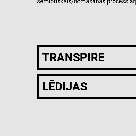
semiotiskais/domāšanas process ārp
TRANSPIRE
LĒDIJAS