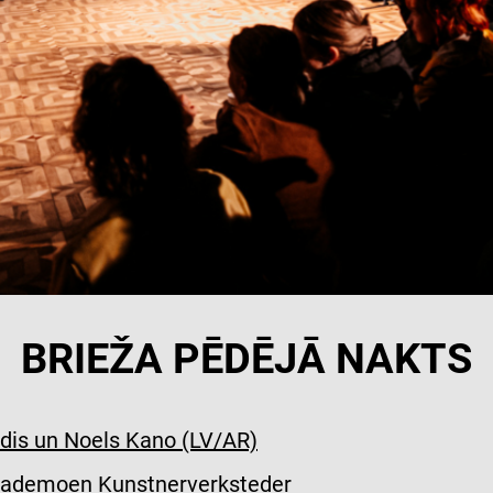
BRIEŽA PĒDĒJĀ NAKTS
dis un Noels Kano (LV/AR)
0 @Lademoen Kunstnerverksteder