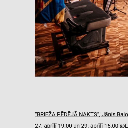
“BRIEŽA PĒDĒJĀ NAKTS”, Jānis Balo
27. aprīlī 19.00 un 29. aprīlī 16.0