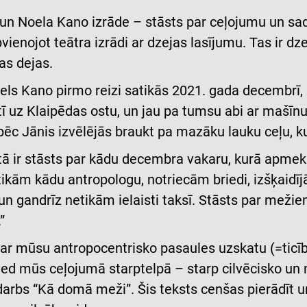
 un Noela Kano izrāde – stāsts par ceļojumu un sadu
vienojot teātra izrādi ar dzejas lasījumu. Tas ir dz
as dejas.
Noels Kano pirmo reizi satikās 2021. gada decembr
ī uz Klaipēdas ostu, un jau pa tumsu abi ar mašīnu
ēc Jānis izvēlējās braukt pa mazāku lauku ceļu, ku
ā ir stāsts par kādu decembra vakaru, kurā apmekl
tikām kādu antropologu, notriecām briedi, izšķaidī
gandrīz netikām ielaisti taksī. Stāsts par mežiem,
”
 ar mūsu antropocentrisko pasaules uzskatu (=ticību
ed mūs ceļojumā starptelpā – starp cilvēcisko un 
arbs “Kā domā meži”. Šis teksts cenšas pierādīt un