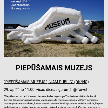
PIEPŪŠAMAIS MUZEJS
“PIEPŪŠAMAIS MUZEJS”, “JAM PUBLIC” (DK/NO)
29. aprīlī no 11:00, visas dienas garumā, @Torvet
“Piepūšamais muzejs” ir vienas dienas mākslas
hepenings
Tronheimas pilsētas laukumā
Torvetā. Iepazīsti mākslas kolekciju un iegādājies to muzeja veikaliņā ar VIPiem! Vienreizējs
piedāvājums! Paņem līdzi to, kas tev nepatīk, pievieno kolekcijai jaunus mākslas darbus, ko pats
varēsi izveidot uz vietas. Iegriez laimes ratu, satiec flamingo, izroc skulptūru, iedzer ar mums