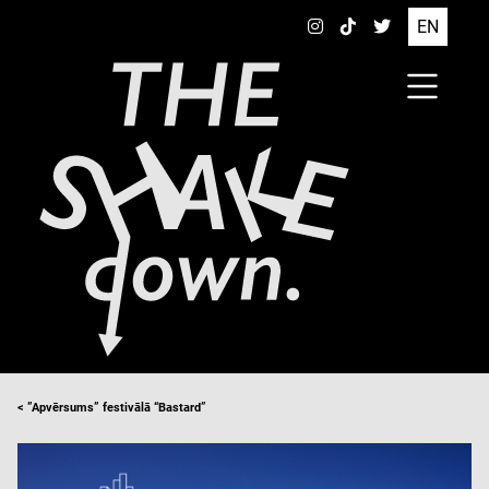
EN
< ”Apvērsums” festivālā “Bastard”