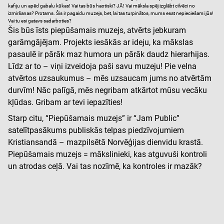
kafiju un apēd gabalu kūkas! Vai tas būs haotiski? JĀ! Vai māksla spēj izglābt cilvēci no
izmiršanas? Protams. Šis ir pagaidu muzejs, bet, lai tas turpinātos, mums esat nepieciešami jūs!
Vai tu esi gatavs sadarboties?
Šis būs īsts piepūšamais muzejs, atvērts jebkuram
garāmgājējam. Projekts iesākās ar ideju, ka mākslas
pasaulē ir pārāk maz humora un pārāk daudz hierarhijas.
Līdz ar to – viņi izveidoja paši savu muzeju! Pie velna
atvērtos uzsaukumus – mēs uzsaucam jums no atvērtām
durvīm! Nāc palīgā, mēs negribam atkārtot mūsu vecāku
kļūdas. Gribam ar tevi iepazīties!
Starp citu, “Piepūšamais muzejs” ir “Jam Public”
satelītpasākums publiskās telpas piedzīvojumiem
Kristiansandā – mazpilsētā Norvēģijas dienvidu krastā.
Piepūšamais muzejs = mākslinieki, kas atguvuši kontroli
un atrodas ceļā. Vai tas nozīmē, ka kontroles ir mazāk?